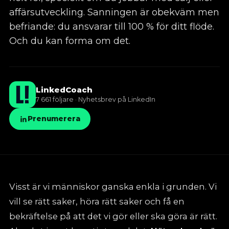
affärsutveckling. Sanningen är obekväm men
06
Mot nästa jobb
befriande: du ansvarar till 100 % för ditt flöde.
Och du kan forma om det.
✦
LinkedIn-utbildning
✦
Kunskapsbank
LinkedCoach
7 661 följare · Nyhetsbrev på LinkedIn
Prenumerera
Visst är vi människor ganska enkla i grunden. Vi
vill se rätt saker, höra rätt saker och få en
bekräftelse på att det vi gör eller ska göra är rätt.