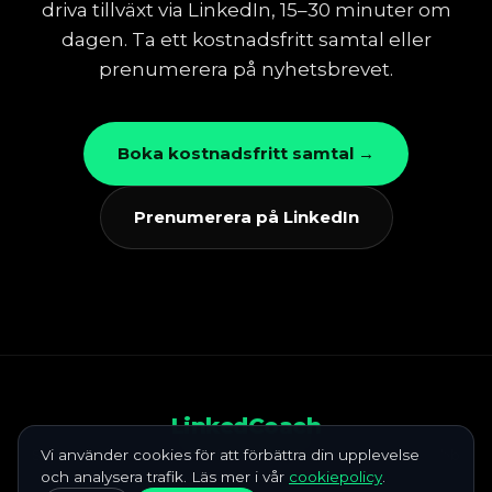
driva tillväxt via LinkedIn, 15–30 minuter om
dagen. Ta ett kostnadsfritt samtal eller
prenumerera på nyhetsbrevet.
Boka kostnadsfritt samtal →
Prenumerera på LinkedIn
LinkedCoach
Startsida
Vi använder cookies för att förbättra din upplevelse
Våra tjänster
Föreläsningar
E-learning
Mot nästa jobb
och analysera trafik. Läs mer i vår
LinkedIn-utbildning
Sälja på LinkedIn, guide
cookiepolicy
Kunskapsbank
.