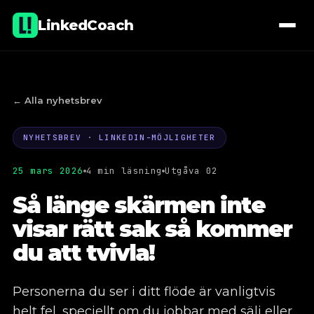
LinkedCoach
← Alla nyhetsbrev
NYHETSBREV · LINKEDIN-MÖJLIGHETER
01
Föreläsningar & workshops
25 mars 2026
4 min läsning
Utgåva 02
02
Coaching
Så länge skärmen inte
visar rätt sak så kommer
03
E-learning
du att tvivla!
04
Administration av företagssidor
Personerna du ser i ditt flöde är vanligtvis
05
Fastighetsprojekt, kommersiellt
helt fel, speciellt om du jobbar med sälj eller