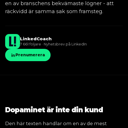
en av branschens bekvämaste lögner - att
06
Mot nästa jobb
räckvidd är samma sak som framsteg.
✦
LinkedIn-utbildning
LinkedCoach
✦
Kunskapsbank
7 661 följare · Nyhetsbrev på LinkedIn
Prenumerera
Dopaminet är inte din kund
Den här texten handlar om en av de mest