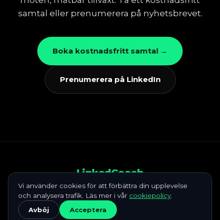
möten, mätbar tillväxt. Ta ett kostnadsfritt
samtal eller prenumerera på nyhetsbrevet.
Boka kostnadsfritt samtal →
Prenumerera på LinkedIn
LinkedCoach
Startsida
Vi använder cookies för att förbättra din upplevelse
Våra tjänster
Föreläsningar
E-learning
Mot nästa jobb
och analysera trafik. Läs mer i vår
LinkedIn-utbildning
Sälja på LinkedIn, guide
cookiepolicy
Kunskapsbank
.
Kontakt
072-853 84 98
Avböj
Acceptera
© 2026 LinkedCoach