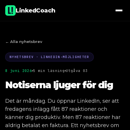
LinkedCoach
← Alla nyhetsbrev
NYHETSBREV · LINKEDIN-MÖJLIGHETER
01
Föreläsningar & workshops
8 juni 2026
5 min läsning
Utgåva 03
02
Coaching
Notiserna ljuger för dig
03
E-learning
Det är måndag. Du öppnar LinkedIn, ser att
04
Administration av företagssidor
fredagens inlägg fått 87 reaktioner och
känner dig produktiv. Men 87 reaktioner har
05
Fastighetsprojekt, kommersiellt
aldrig betalat en faktura. Ett nyhetsbrev om